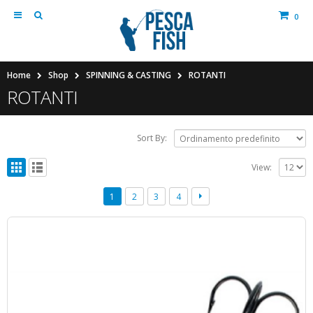
0
Home
Shop
SPINNING & CASTING
ROTANTI
ROTANTI
Sort By:
View:
1
2
3
4