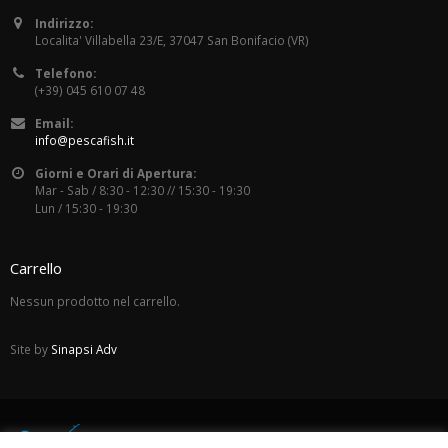
Indirizzo:
Localita' Villabella 23/E, 37047 San Bonifacio (VR)
Telefono:
(+39) 045 610 07 48
Email:
info@pescafish.it
Giorni e Orari di Apertura:
Mar - Sab / 8:30 - 12:30 // 15:30 - 19:30
Lun / 15:30 - 19:30
Carrello
Nessun prodotto nel carrello.
Site by
Sinapsi Adv