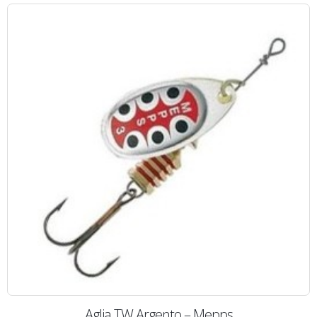
Aglia TW Argento – Mepps