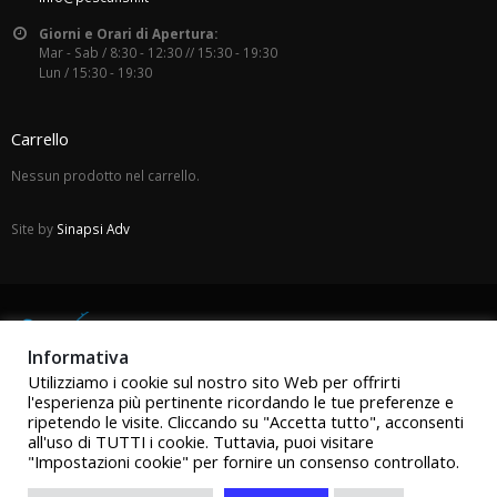
Giorni e Orari di Apertura:
Mar - Sab / 8:30 - 12:30 // 15:30 - 19:30
Lun / 15:30 - 19:30
Carrello
Nessun prodotto nel carrello.
Site by
Sinapsi Adv
Informativa
Utilizziamo i cookie sul nostro sito Web per offrirti
l'esperienza più pertinente ricordando le tue preferenze e
ripetendo le visite. Cliccando su "Accetta tutto", acconsenti
all'uso di TUTTI i cookie. Tuttavia, puoi visitare
"Impostazioni cookie" per fornire un consenso controllato.