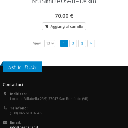
N°3 SlimLite USATI – Delkim
70.00
€
Aggiungi al carrello
View:
1
2
3
Get in Touch!
Contattaci
Indirizzo:
Localita' Villabella 23/E, 37047 San Bonifacio (VR)
Telefono:
(+39) 045 610 07 48
Email:
info@pescafish.it