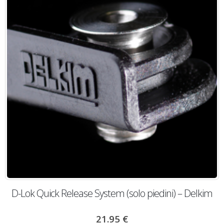
D-Lok Quick Release System (solo piedini) – Delkim
21.95
€