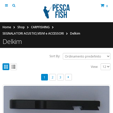
0
Home
Shop
CARPFISHING
SEGNALATORI ACUSTICI,VISIVI e ACCESSORI
Delkim
Delkim
Sort By:
View:
1
2
3