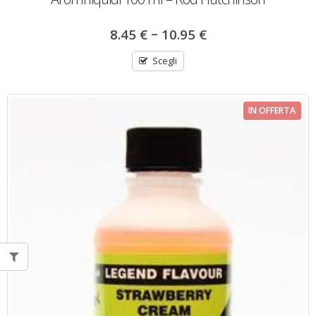
–
8.45
€
10.95
€
Scegli
IN OFFERTA