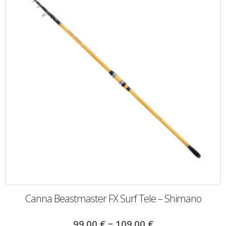
Canna Beastmaster FX Surf Tele – Shimano
–
99.00
€
109.00
€