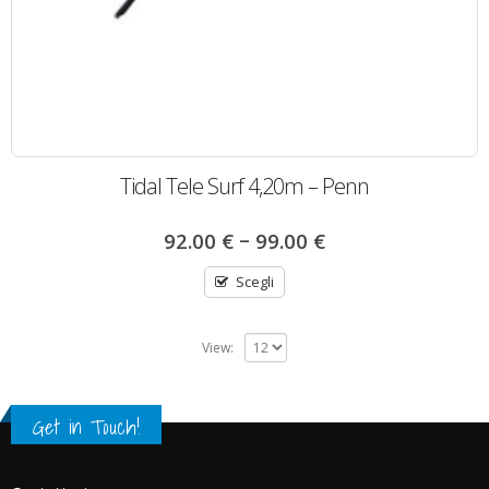
Tidal Tele Surf 4,20m – Penn
–
92.00
€
99.00
€
Scegli
View:
Get in Touch!