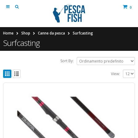
0
Home
Shop
Canne da pesca
Surfcasting
Surfcasting
Sort By:
View: