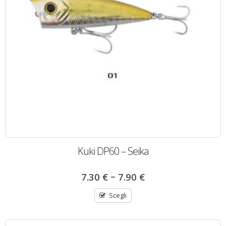
Kuki DP60 – Seika
–
7.30
€
7.90
€
Scegli