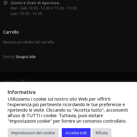
Giorni e Orari di Apertura:
Mar - Sab / 8:30 - 12:30 // 15:30 - 19:30
Lun / 15:30 - 19:30
Carrello
Nessun prodotto nel carrello.
Site by
Sinapsi Adv
Informativa
Utilizziamo i cookie sul nostro sito Web per offrirti
l'esperienza più pertinente ricordando le tue preferenze e
ripetendo le visite. Cliccando su "Accetta tutto", acconsenti
all'uso di TUTTI i cookie. Tuttavia, puoi visitare
"Impostazioni cookie" per fornire un consenso controllato.
Impostazioni dei cookie
Accetta tutti
Rifiuta