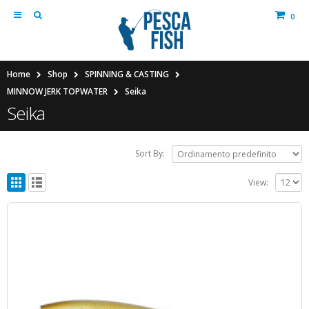
0
Home
Shop
SPINNING & CASTING
MINNOW JERK TOPWATER
Seika
Seika
Sort By:
View: