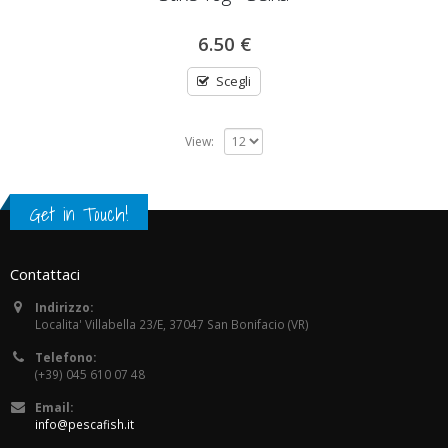
6.50
€
Scegli
View:
Get in Touch!
Contattaci
Indirizzo:
Localita' Villabella 23/E, 37047 San Bonifacio (VR)
Telefono:
(+39) 045 610 07 48
Email:
info@pescafish.it