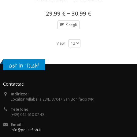
–
29.99
€
30.99
€
Scegli
View:
Get in Touch!
Contattaci
Indirizzo:
Localita' Villabella 23/E, 37047 San Bonifacio (VR)
Telefono:
(+39) 045 610 07 48
Email:
info@pescafish.it