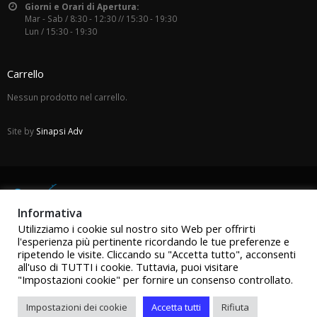
Giorni e Orari di Apertura:
Mar - Sab / 8:30 - 12:30 // 15:30 - 19:30
Lun / 15:30 - 19:30
Carrello
Nessun prodotto nel carrello.
Site by
Sinapsi Adv
Informativa
Utilizziamo i cookie sul nostro sito Web per offrirti
l'esperienza più pertinente ricordando le tue preferenze e
ripetendo le visite. Cliccando su "Accetta tutto", acconsenti
all'uso di TUTTI i cookie. Tuttavia, puoi visitare
"Impostazioni cookie" per fornire un consenso controllato.
Impostazioni dei cookie
Accetta tutti
Rifiuta