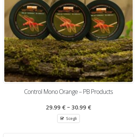
Control Mono Orange – PB Products
–
29.99
€
30.99
€
Scegli