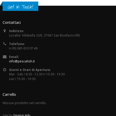
Get in Touch!
Contattaci
Indirizzo:
Localita' Villabella 23/E, 37047 San Bonifacio (VR)
Telefono:
(+39) 045 610 07 48
Email:
info@pescafish.it
Giorni e Orari di Apertura:
Mar - Sab / 8:30 - 12:30 // 15:30 - 19:30
Lun / 15:30 - 19:30
Carrello
Nessun prodotto nel carrello.
Site by
Sinapsi Adv