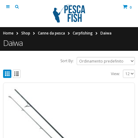
0
Home
Shop
Canne da pesca
Carpfishing
Daiwa
Daiwa
Sort By:
View: