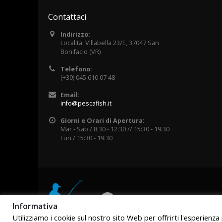
Contattaci
Indirizzo:
Localita' Villabella 23/E, 37047 San
Bonifacio (VR)
Telefono:
(+39) 045 610 07 48
Email:
info@pescafish.it
Giorni e Orari di Apertura:
Mar - Sab / 8:30 - 12:30 // 15:30 - 19:30
Lun / 15:30 - 19:30
Informativa
Utilizziamo i cookie sul nostro sito Web per offrirti l'esperienz