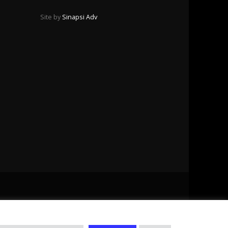
Site by
Sinapsi Adv
© Copyright 2016. All Rights Reserved. P.I. 02034090239