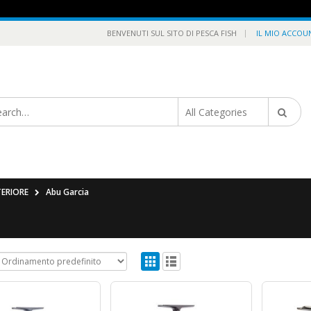
|
BENVENUTI SUL SITO DI PESCA FISH
IL MIO ACCOU
TERIORE
Abu Garcia