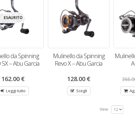
ESAURITO
ello da Spinning
Mulinello da Spinning
Mulinel
SX – Abu Garcia
Revo X – Abu Garcia
A
162.00
€
128.00
€
366.
Leggi tutto
Scegli
Ag
View: