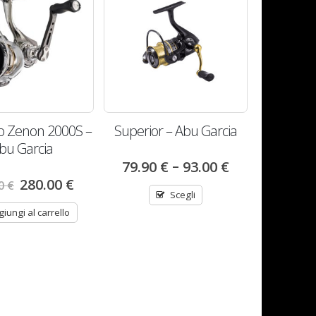
lo Zenon 2000S –
Superior – Abu Garcia
bu Garcia
–
79.90
€
93.00
€
280.00
€
00
€
Scegli
giungi al carrello