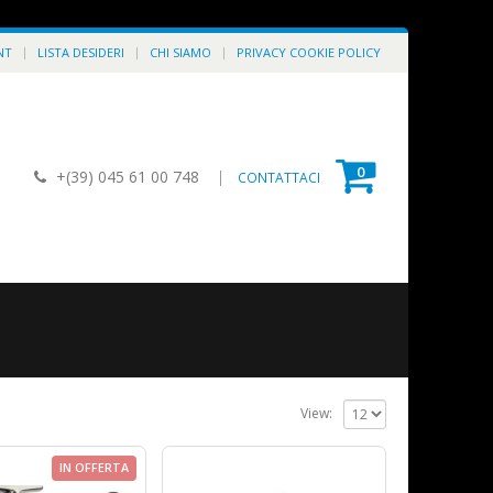
NT
LISTA DESIDERI
CHI SIAMO
PRIVACY COOKIE POLICY
0
+(39) 045 61 00 748
|
CONTATTACI
View:
IN OFFERTA