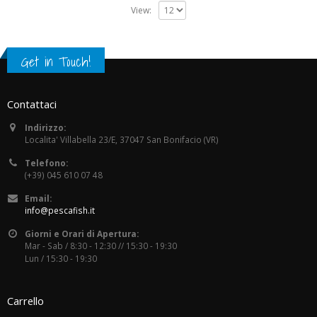
View:
Get in Touch!
Contattaci
Indirizzo:
Localita' Villabella 23/E, 37047 San Bonifacio (VR)
Telefono:
(+39) 045 610 07 48
Email:
info@pescafish.it
Giorni e Orari di Apertura:
Mar - Sab / 8:30 - 12:30 // 15:30 - 19:30
Lun / 15:30 - 19:30
Carrello