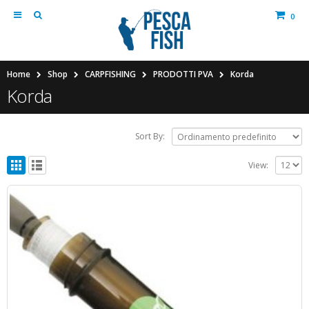
0
Home
Shop
CARPFISHING
PRODOTTI PVA
Korda
Korda
Sort By:
View: