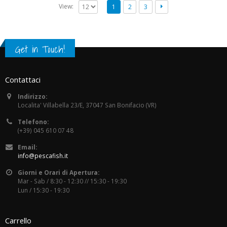
View:
1
2
3
Get in Touch!
Contattaci
Indirizzo:
Localita' Villabella 23/E, 37047 San Bonifacio (VR)
Telefono:
(+39) 045 610 07 48
Email:
info@pescafish.it
Giorni e Orari di Apertura:
Mar - Sab / 8:30 - 12:30 // 15:30 - 19:30
Lun / 15:30 - 19:30
Carrello