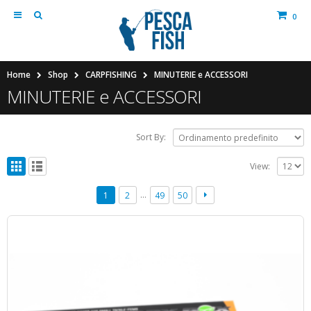
0
Home
Shop
CARPFISHING
MINUTERIE e ACCESSORI
MINUTERIE e ACCESSORI
Sort By:
View:
…
1
2
49
50