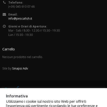
Telefono:
(+39) 045 610 07 48
Email:
info@pescafish.it
Giorni e Orari di Apertura:
Mar - Sab / 8:30 - 12:30 // 15:30 - 19:30
Lun / 15:30 - 19:30
Carrello
Nessun prodotto nel carrello.
Site by
Sinapsi Adv
Informativa
Utilizziamo i cookie sul nostro sito Web per offrirti
l'esperienza più pertinente ricordando le tue preferenze e