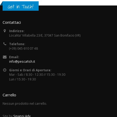
Get in Touch!
Contattaci
Indirizzo:
Localita' Villabella 23/E, 37047 San Bonifacio (VR)
Telefono:
(+39) 045 610 07 48
Email:
info@pescafish.it
Giorni e Orari di Apertura:
Mar - Sab / 8:30 - 12:30 // 15:30 - 19:30
Lun / 15:30 - 19:30
Carrello
Nessun prodotto nel carrello.
Site by
Sinapsi Adv